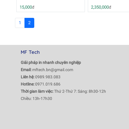
15,000
2,350,000
đ
đ
1
2
MF Tech
Giải pháp in nhanh chuyên nghiệp
Email:
mftech.bn@gmail.com
Liên hệ:
0989.983.083
Hotline:
0971.019.686
Thời gian làm việc:
Thứ 2-Thứ 7: Sáng: 8h30-12h
Chiều: 13h-17h30