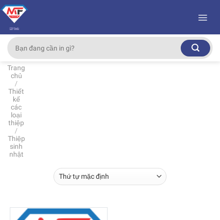
Skip
to
content
Tìm
kiếm:
Trang
chủ
/
Thiết
kế
các
loại
thiệp
/
Thiệp
sinh
nhật