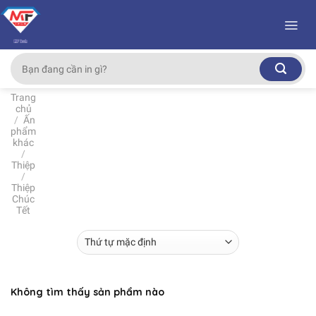
Skip
to
content
Tìm
kiếm:
Trang
chủ
/
Ấn
phẩm
khác
/
Thiệp
/
Thiệp
Chúc
Tết
Không tìm thấy sản phẩm nào