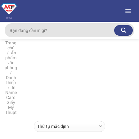
Skip
to
content
Tìm
kiếm:
Trang
chủ
/
Ấn
phẩm
văn
phòng
/
Danh
thiếp
/
In
Name
Card
Giấy
Mỹ
Thuật