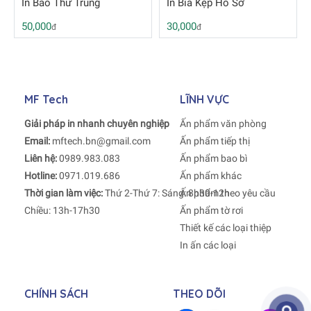
In Bao Thư Trung
In Bìa Kẹp Hồ Sơ
50,000
30,000
đ
đ
MF Tech
LĨNH VỰC
Giải pháp in nhanh chuyên nghiệp
Ấn phẩm văn phòng
Email:
mftech.bn@gmail.com
Ấn phẩm tiếp thị
Liên hệ:
0989.983.083
Ấn phẩm bao bì
Hotline:
0971.019.686
Ấn phẩm khác
Thời gian làm việc:
Thứ 2-Thứ 7: Sáng: 8h30-12h
Ấn phẩm theo yêu cầu
Chiều: 13h-17h30
Ấn phẩm tờ rơi
Thiết kế các loại thiệp
In ấn các loại
CHÍNH SÁCH
THEO DÕI