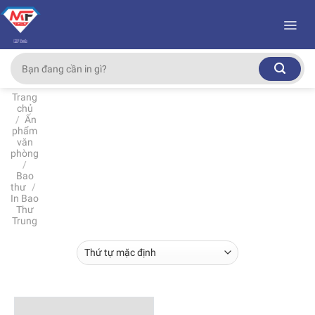
Skip
to
content
Tìm
kiếm:
Trang
chủ
/
Ấn
phẩm
văn
phòng
/
Bao
thư
/
In Bao
Thư
Trung