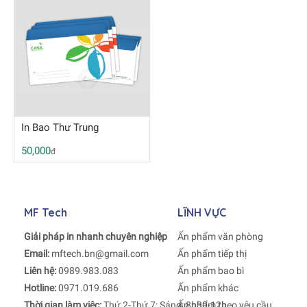
In Bao Thư Trung
50,000
đ
MF Tech
LĨNH VỰC
Giải pháp in nhanh chuyên nghiệp
Ấn phẩm văn phòng
Email:
mftech.bn@gmail.com
Ấn phẩm tiếp thị
Liên hệ:
0989.983.083
Ấn phẩm bao bì
Hotline:
0971.019.686
Ấn phẩm khác
Thời gian làm việc:
Thứ 2-Thứ 7: Sáng: 8h30-12h
Ấn phẩm theo yêu cầu