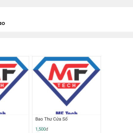
ào
Bao Thư Cửa Sổ
1,500
đ