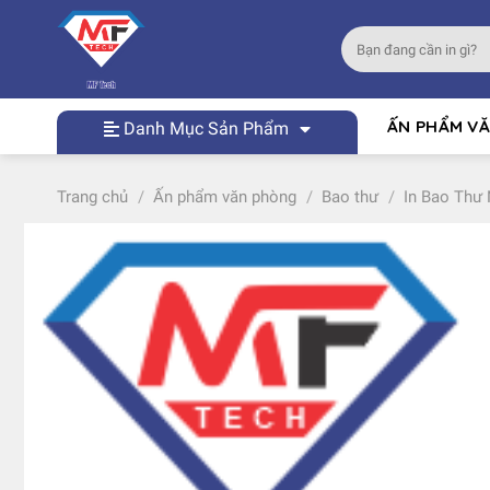
Skip
to
Tìm
content
kiếm:
ẤN PHẨM V
Danh Mục Sản Phẩm
Trang chủ
/
Ấn phẩm văn phòng
/
Bao thư
/
In Bao Thư