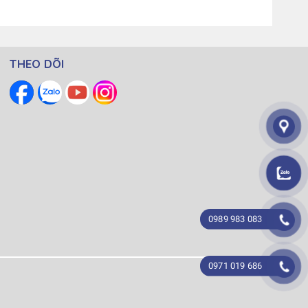
THEO DÕI
0989 983 083
0971 019 686