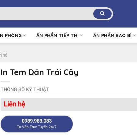
ĂN PHÒNG
ẤN PHẨM TIẾP THỊ
ẤN PHẨM BAO BÌ
 Nhỏ
In Tem Dán Trái Cây
THÔNG SỐ KỸ THUẬT
Liên hệ
0989.983.083
Tư Vấn Trực Tuyến 24/7