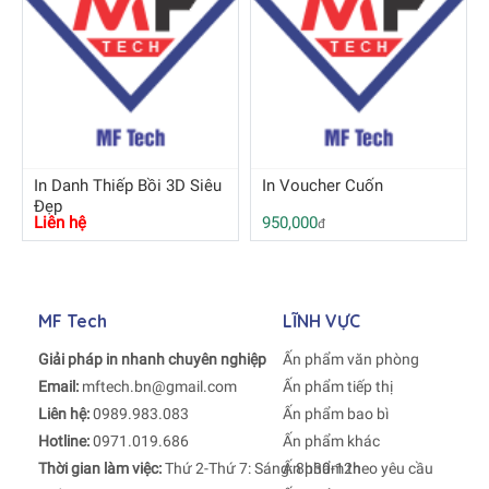
In Danh Thiếp Bồi 3D Siêu
In Voucher Cuốn
Đẹp
Liên hệ
950,000
đ
MF Tech
LĨNH VỰC
Giải pháp in nhanh chuyên nghiệp
Ấn phẩm văn phòng
Email:
mftech.bn@gmail.com
Ấn phẩm tiếp thị
Liên hệ:
0989.983.083
Ấn phẩm bao bì
Hotline:
0971.019.686
Ấn phẩm khác
Thời gian làm việc:
Thứ 2-Thứ 7: Sáng: 8h30-12h
Ấn phẩm theo yêu cầu