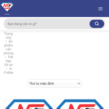
Skip
to
content
Tìm
kiếm:
Trang
chủ
/
Ấn
phẩm
văn
phòng
/
File
kẹp
hồ sơ
/
In
Folder