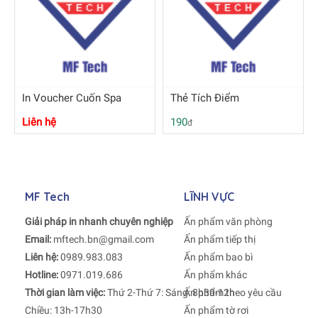
In Voucher Cuốn Spa
Thẻ Tích Điểm
Liên hệ
190
đ
MF Tech
LĨNH VỰC
Giải pháp in nhanh chuyên nghiệp
Ấn phẩm văn phòng
Email:
mftech.bn@gmail.com
Ấn phẩm tiếp thị
Liên hệ:
0989.983.083
Ấn phẩm bao bì
Hotline:
0971.019.686
Ấn phẩm khác
Thời gian làm việc:
Thứ 2-Thứ 7: Sáng: 8h30-12h
Ấn phẩm theo yêu cầu
Chiều: 13h-17h30
Ấn phẩm tờ rơi