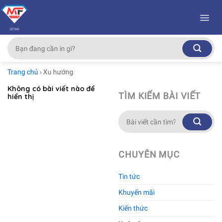
Skip
to
content
Tìm
kiếm:
Trang chủ
›
Xu hướng
Không có bài viết nào để
TÌM KIẾM BÀI VIẾT
hiển thị
CHUYÊN MỤC
Tin tức
Khuyến mãi
Kiến thức